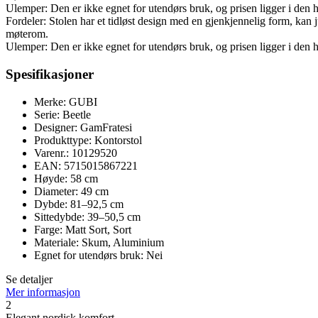
Ulemper: Den er ikke egnet for utendørs bruk, og prisen ligger i den
Fordeler: Stolen har et tidløst design med en gjenkjennelig form, ka
møterom.
Ulemper: Den er ikke egnet for utendørs bruk, og prisen ligger i den
Spesifikasjoner
Merke: GUBI
Serie: Beetle
Designer: GamFratesi
Produkttype: Kontorstol
Varenr.: 10129520
EAN: 5715015867221
Høyde: 58 cm
Diameter: 49 cm
Dybde: 81–92,5 cm
Sittedybde: 39–50,5 cm
Farge: Matt Sort, Sort
Materiale: Skum, Aluminium
Egnet for utendørs bruk: Nei
Se detaljer
Mer informasjon
2
Elegant nordisk komfort