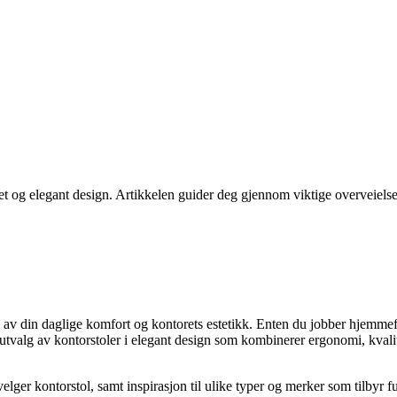
et og elegant design. Artikkelen guider deg gjennom viktige overveielser,
 av din daglige komfort og kontorets estetikk. Enten du jobber hjemmefra 
t utvalg av kontorstoler i elegant design som kombinerer ergonomi, kvalit
lger kontorstol, samt inspirasjon til ulike typer og merker som tilbyr fu