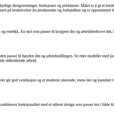
ellige designretninger, funksjoner og prisklasser. Målet er å gi et bredt 
ert på beskrivelser fra produsenter og forhandlere og er oppsummert for
t og estetikk. En stol som passer til kroppen din og arbeidsbehovet di
 den passer til høyden din og arbeidsstillingen. Se etter modeller med j
s stillesittende arbeid.
er gir god ventilasjon og et moderne utseende, mens lær og kunstlær tilf
mbinerer funksjonalitet med et stilrent design som passer inn i både k