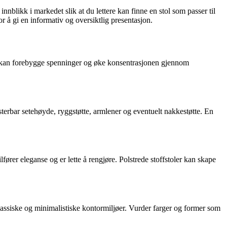
innblikk i markedet slik at du lettere kan finne en stol som passer til
 å gi en informativ og oversiktlig presentasjon.
tt, kan forebygge spenninger og øke konsentrasjonen gjennom
usterbar setehøyde, ryggstøtte, armlener og eventuelt nakkestøtte. En
ører eleganse og er lette å rengjøre. Polstrede stoffstoler kan skape
lassiske og minimalistiske kontormiljøer. Vurder farger og former som