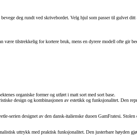
 bevege deg rundt ved skrivebordet. Velg hjul som passer til gulvet ditt – 
an være tilstrekkelig for kortere bruk, mens en dyrere modell ofte gir be
ktenes organiske former og utført i matt sort med sort base.
ristiske design og kombinasjonen av estetikk og funksjonalitet. Den repr
tle-serien designet av den dansk-italienske duoen GamFratesi. Stolen e
malistisk uttrykk med praktisk funksjonalitet. Den justerbare høyden gj