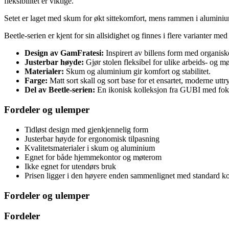
fleksibilitet er viktige.
Setet er laget med skum for økt sittekomfort, mens rammen i aluminium 
Beetle-serien er kjent for sin allsidighet og finnes i flere varianter me
Design av GamFratesi:
Inspirert av billens form med organiske
Justerbar høyde:
Gjør stolen fleksibel for ulike arbeids- og mø
Materialer:
Skum og aluminium gir komfort og stabilitet.
Farge:
Matt sort skall og sort base for et ensartet, moderne uttr
Del av Beetle-serien:
En ikonisk kolleksjon fra GUBI med fok
Fordeler og ulemper
Tidløst design med gjenkjennelig form
Justerbar høyde for ergonomisk tilpasning
Kvalitetsmaterialer i skum og aluminium
Egnet for både hjemmekontor og møterom
Ikke egnet for utendørs bruk
Prisen ligger i den høyere enden sammenlignet med standard ko
Fordeler og ulemper
Fordeler