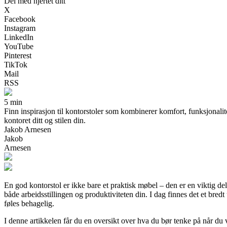
Del med hjertet ditt
X
Facebook
Instagram
LinkedIn
YouTube
Pinterest
TikTok
Mail
RSS
5 min
Finn inspirasjon til kontorstoler som kombinerer komfort, funksjonalit
kontoret ditt og stilen din.
Jakob Arnesen
Jakob
Arnesen
En god kontorstol er ikke bare et praktisk møbel – den er en viktig del
både arbeidsstillingen og produktiviteten din. I dag finnes det et bred
føles behagelig.
I denne artikkelen får du en oversikt over hva du bør tenke på når du ve