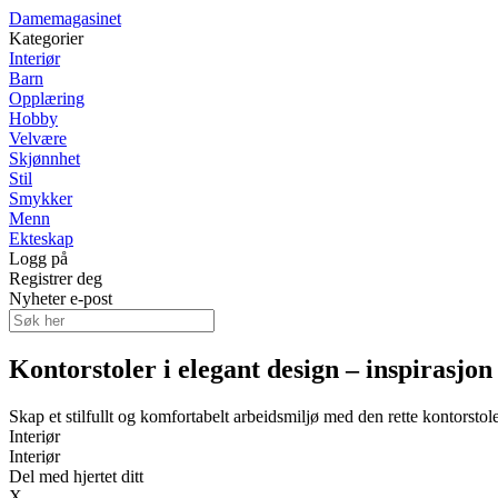
Damemagasinet
Kategorier
Interiør
Barn
Opplæring
Hobby
Velvære
Skjønnhet
Stil
Smykker
Menn
Ekteskap
Logg på
Registrer deg
Nyheter e-post
Kontorstoler i elegant design – inspirasjon 
Skap et stilfullt og komfortabelt arbeidsmiljø med den rette kontorstol
Interiør
Interiør
Del med hjertet ditt
X