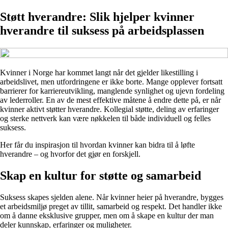
Støtt hverandre: Slik hjelper kvinner
hverandre til suksess på arbeidsplassen
Kvinner i Norge har kommet langt når det gjelder likestilling i
arbeidslivet, men utfordringene er ikke borte. Mange opplever fortsatt
barrierer for karriereutvikling, manglende synlighet og ujevn fordeling
av lederroller. En av de mest effektive måtene å endre dette på, er når
kvinner aktivt støtter hverandre. Kollegial støtte, deling av erfaringer
og sterke nettverk kan være nøkkelen til både individuell og felles
suksess.
Her får du inspirasjon til hvordan kvinner kan bidra til å løfte
hverandre – og hvorfor det gjør en forskjell.
Skap en kultur for støtte og samarbeid
Suksess skapes sjelden alene. Når kvinner heier på hverandre, bygges
et arbeidsmiljø preget av tillit, samarbeid og respekt. Det handler ikke
om å danne eksklusive grupper, men om å skape en kultur der man
deler kunnskap, erfaringer og muligheter.