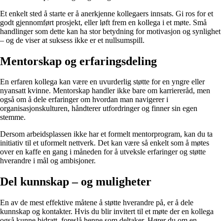
Et enkelt sted å starte er å anerkjenne kollegaers innsats. Gi ros for et
godt gjennomført prosjekt, eller løft frem en kollega i et møte. Små
handlinger som dette kan ha stor betydning for motivasjon og synlighet
– og de viser at suksess ikke er et nullsumspill.
Mentorskap og erfaringsdeling
En erfaren kollega kan være en uvurderlig støtte for en yngre eller
nyansatt kvinne. Mentorskap handler ikke bare om karriereråd, men
også om å dele erfaringer om hvordan man navigerer i
organisasjonskulturen, håndterer utfordringer og finner sin egen
stemme.
Dersom arbeidsplassen ikke har et formelt mentorprogram, kan du ta
initiativ til et uformelt nettverk. Det kan være så enkelt som å møtes
over en kaffe en gang i måneden for å utveksle erfaringer og støtte
hverandre i mål og ambisjoner.
Del kunnskap – og muligheter
En av de mest effektive måtene å støtte hverandre på, er å dele
kunnskap og kontakter. Hvis du blir invitert til et møte der en kollega
også kunne bidratt, foreslå henne som deltaker. Hører du om en